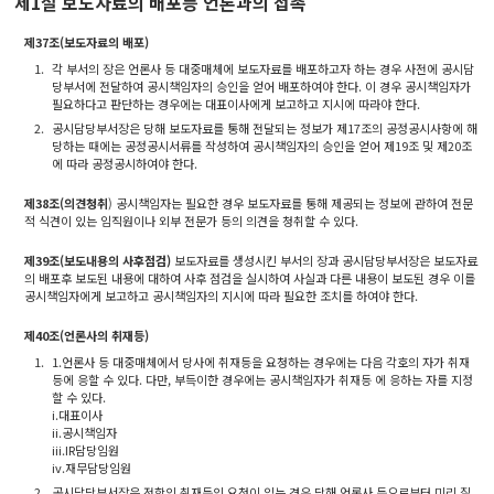
제1절 보도자료의 배포등 언론과의 접촉
제37조(보도자료의 배포)
1.
각 부서의 장은 언론사 등 대중매체에 보도자료를 배포하고자 하는 경우 사전에 공시담
당부서에 전달하여 공시책임자의 승인을 얻어 배포하여야 한다. 이 경우 공시책임자가
필요하다고 판단하는 경우에는 대표이사에게 보고하고 지시에 따라야 한다.
2.
공시담당부서장은 당해 보도자료를 통해 전달되는 정보가 제17조의 공정공시사항에 해
당하는 때에는 공정공시서류를 작성하여 공시책임자의 승인을 얻어 제19조 및 제20조
에 따라 공정공시하여야 한다.
제38조(의견청취
) 공시책임자는 필요한 경우 보도자료를 통해 제공되는 정보에 관하여 전문
적 식견이 있는 임직원이나 외부 전문가 등의 의견을 청취할 수 있다.
제39조(보도내용의 사후점검)
보도자료를 생성시킨 부서의 장과 공시담당부서장은 보도자료
의 배포후 보도된 내용에 대하여 사후 점검을 실시하여 사실과 다른 내용이 보도된 경우 이를
공시책임자에게 보고하고 공시책임자의 지시에 따라 필요한 조치를 하여야 한다.
제40조(언론사의 취재등)
1.
1.언론사 등 대중매체에서 당사에 취재등을 요청하는 경우에는 다음 각호의 자가 취재
등에 응할 수 있다. 다만, 부득이한 경우에는 공시책임자가 취재등 에 응하는 자를 지정
할 수 있다.
i.대표이사
ii.공시책임자
iii.IR담당임원
iv.재무담당임원
2.
공시담당부서장은 전항의 취재등의 요청이 있는 경우 당해 언론사 등으로부터 미리 질