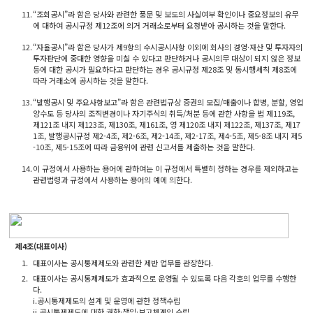
11.
“조회공시”라 함은 당사와 관련한 풍문 및 보도의 사실여부 확인이나 중요정보의 유무
에 대하여 공시규정 제12조에 의거 거래소로부터 요청받아 공시하는 것을 말한다.
12.
“자율공시”라 함은 당사가 제9항의 수시공시사항 이외에 회사의 경영·재산 및 투자자의
투자판단에 중대한 영향을 미칠 수 있다고 판단하거나 공시의무 대상이 되지 않은 정보
등에 대한 공시가 필요하다고 판단하는 경우 공시규정 제28조 및 동시행세칙 제8조에
따라 거래소에 공시하는 것을 말한다.
13.
“발행공시 및 주요사항보고”라 함은 관련법규상 증권의 모집/매출이나 합병, 분할, 영업
양수도 등 당사의 조직변경이나 자기주식의 취득/처분 등에 관한 사항을 법 제119조,
제121조 내지 제123조, 제130조, 제161조, 영 제120조 내지 제122조, 제137조, 제17
1조, 발행공시규정 제2-4조, 제2-6조, 제2-14조, 제2-17조, 제4-5조, 제5-8조 내지 제5
-10조, 제5-15조에 따라 금융위에 관련 신고서를 제출하는 것을 말한다.
14.
이 규정에서 사용하는 용어에 관하여는 이 규정에서 특별히 정하는 경우를 제외하고는
관련법령과 규정에서 사용하는 용어의 예에 의한다.
제4조(대표이사)
1.
대표이사는 공시통제제도와 관련한 제반 업무를 관장한다.
2.
대표이사는 공시통제제도가 효과적으로 운영될 수 있도록 다음 각호의 업무를 수행한
다.
i.공시통제제도의 설계 및 운영에 관한 정책수립
ii.공시통제제도에 대한 권한·책임·보고체계의 수립