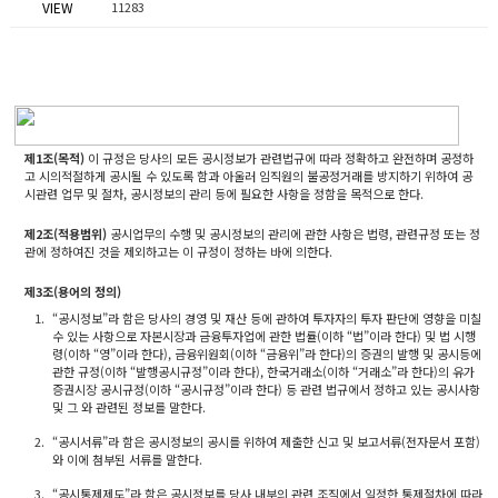
VIEW
11283
제1조(목적)
이 규정은 당사의 모든 공시정보가 관련법규에 따라 정확하고 완전하며 공정하
고 시의적절하게 공시될 수 있도록 함과 아울러 임직원의 불공정거래를 방지하기 위하여 공
시관련 업무 및 절차, 공시정보의 관리 등에 필요한 사항을 정함을 목적으로 한다.
제2조(적용범위)
공시업무의 수행 및 공시정보의 관리에 관한 사항은 법령, 관련규정 또는 정
관에 정하여진 것을 제외하고는 이 규정이 정하는 바에 의한다.
제3조(용어의 정의)
1.
“공시정보”라 함은 당사의 경영 및 재산 등에 관하여 투자자의 투자 판단에 영향을 미칠
수 있는 사항으로 자본시장과 금융투자업에 관한 법률(이하 “법”이라 한다) 및 법 시행
령(이하 “영”이라 한다), 금융위원회(이하 “금융위”라 한다)의 증권의 발행 및 공시등에
관한 규정(이하 “발행공시규정”이라 한다), 한국거래소(이하 “거래소”라 한다)의 유가
증권시장 공시규정(이하 “공시규정”이라 한다) 등 관련 법규에서 정하고 있는 공시사항
및 그 와 관련된 정보를 말한다.
2.
“공시서류”라 함은 공시정보의 공시를 위하여 제출한 신고 및 보고서류(전자문서 포함)
와 이에 첨부된 서류를 말한다.
3.
“공시통제제도”라 함은 공시정보를 당사 내부의 관련 조직에서 일정한 통제절차에 따라