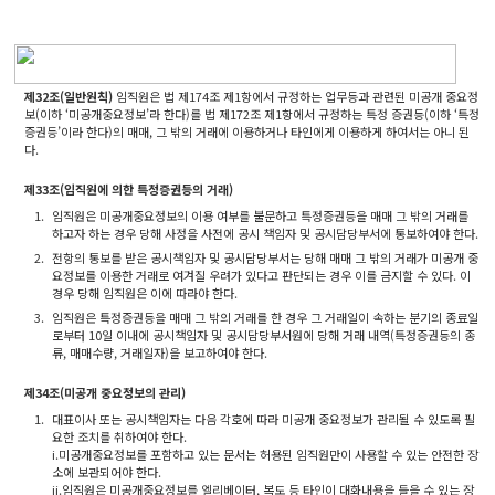
제32조(일반원칙)
임직원은 법 제174조 제1항에서 규정하는 업무등과 관련된 미공개 중요정
보(이하 ‘미공개중요정보’라 한다)를 법 제172조 제1항에서 규정하는 특정 증권등(이하 ‘특정
증권등’이라 한다)의 매매, 그 밖의 거래에 이용하거나 타인에게 이용하게 하여서는 아니 된
다.
제33조(임직원에 의한 특정증권등의 거래)
1.
임직원은 미공개중요정보의 이용 여부를 불문하고 특정증권등을 매매 그 밖의 거래를
하고자 하는 경우 당해 사정을 사전에 공시 책임자 및 공시담당부서에 통보하여야 한다.
2.
전항의 통보를 받은 공시책임자 및 공시담당부서는 당해 매매 그 밖의 거래가 미공개 중
요정보를 이용한 거래로 여겨질 우려가 있다고 판단되는 경우 이를 금지할 수 있다. 이
경우 당해 임직원은 이에 따라야 한다.
3.
임직원은 특정증권등을 매매 그 밖의 거래를 한 경우 그 거래일이 속하는 분기의 종료일
로부터 10일 이내에 공시책임자 및 공시담당부서원에 당해 거래 내역(특정증권등의 종
류, 매매수량, 거래일자)을 보고하여야 한다.
제34조(미공개 중요정보의 관리)
1.
대표이사 또는 공시책임자는 다음 각호에 따라 미공개 중요정보가 관리될 수 있도록 필
요한 조치를 취하여야 한다.
i.미공개중요정보를 포함하고 있는 문서는 허용된 임직원만이 사용할 수 있는 안전한 장
소에 보관되어야 한다.
ii.임직원은 미공개중요정보를 엘리베이터, 복도 등 타인이 대화내용을 들을 수 있는 장