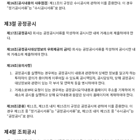
제16조(공시내용의 사후점검
) 제11조의 규정은 수시공시에 관하여 이를 준용한다. 이 경우
“정기공시서류”는 “수시공시서류”로 본다.
제3절 공정공시
제17조(공정공시)
회사는 공정공시서류를 작성하여 공시시한 내에 거래소에 제출하여야 한
다.
제18조(공정공시대상정보의 우회제공의 금지)
회사는 공정공시서류를 작성하여 공시시한 내
에 거래소에 제출하여야 한다.
제19조(유의사항)
1.
공정공시를 실행하는 경우에는 공정공시의 내용과 관련하여 상세한 정보를 알고자 하는
투자자의 문의가 용이하게 이루어질 수 있도록 공시책임자, 공시담당자, 당해 공정공시
대상정보와 관련이 있는 각 부서 및 연락처 등을 명시하여야 한다.
2.
거래소로부터 요청이 있는 경우에는 공정공시요약내용과 홈페이지 주소를 기재하여 거
래소에 공시를 실행하고 당해 요약내용과 원문은 당사의 홈페이지에 게재하여야 한다.
제20조(준용)
제11조, 제13조 내지 제15조의 규정은 공정공시에 관하여 이를 준용한다. 이
경우 제11조 중 “정기공시서류”는 “공정공시서류”로, 제13조 내지 제15조 중 “수시공시”는
“공정공시”로 본다.
제4절 조회공시