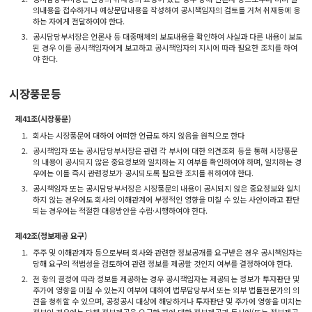
의내용을 접수하거나 예상문답내용을 작성하여 공시책임자의 검토를 거쳐 취재등에 응
하는 자에게 전달하여야 한다.
3.
공시담당부서장은 언론사 등 대중매체의 보도내용을 확인하여 사실과 다른 내용이 보도
된 경우 이를 공시책임자에게 보고하고 공시책임자의 지시에 따라 필요한 조치를 하여
야 한다.
시장풍문등
제41조(시장풍문)
1.
회사는 시장풍문에 대하여 어떠한 언급도 하지 않음을 원칙으로 한다
2.
공시책임자 또는 공시담당부서장은 관련 각 부서에 대한 의견조회 등을 통해 시장풍문
의 내용이 공시되지 않은 중요정보와 일치하는 지 여부를 확인하여야 하며, 일치하는 경
우에는 이를 즉시 관련정보가 공시되도록 필요한 조치를 취하여야 한다.
3.
공시책임자 또는 공시담당부서장은 시장풍문의 내용이 공시되지 않은 중요정보와 일치
하지 않는 경우에도 회사의 이해관계에 부정적인 영향을 미칠 수 있는 사안이라고 판단
되는 경우에는 적절한 대응방안을 수립·시행하여야 한다.
제42조(정보제공 요구)
1.
주주 및 이해관계자 등으로부터 회사와 관련한 정보공개를 요구받은 경우 공시책임자는
당해 요구의 적법성을 검토하여 관련 정보를 제공할 것인지 여부를 결정하여야 한다.
2.
전 항의 결정에 따라 정보를 제공하는 경우 공시책임자는 제공되는 정보가 투자판단 및
주가에 영향을 미칠 수 있는지 여부에 대하여 법무담당부서 또는 외부 법률전문가의 의
견을 청취할 수 있으며, 공정공시 대상에 해당하거나 투자판단 및 주가에 영향을 미치는