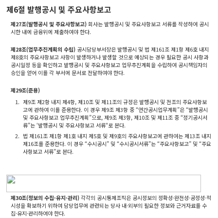
제6절 발행공시 및 주요사항보고
제27조(발행공시 및 주요사항보고)
회사는 발행공시 및 주요사항보고 서류를 작성하여 공시
시한 내에 금융위에 제출하여야 한다.
제28조(업무추진계획의 수립)
공시담당부서장은 발행공시 및 법 제161조 제1항 제6호 내지
제8호의 주요사항보고 사항이 발생하거나 발생할 것으로 예상되는 경우 필요한 공시 사항과
공시일정 등을 확인하고 발행공시 및 주요사항보고 업무추진계획을 수립하여 공시책임자의
승인을 얻어 이를 각 부서에 문서로 전달하여야 한다.
제29조(준용)
1.
제9조 제2항 내지 제4항, 제10조 및 제11조의 규정은 발행공시 및 전조의 주요사항보
고에 관하여 이를 준용한다. 이 경우 제9조 제3항 중 “연간공시업무계획”은 “발행공시
및 주요사항보고 업무추진계획”으로, 제9조 제3항, 제10조 및 제11조 중 “정기공시서
류”는 ‘발행공시 및 주요사항보고 서류“로 본다.
2.
법 제161조 제1항 제1호 내지 제5호 및 제9호의 주요사항보고에 관하여는 제13조 내지
제16조를 준용한다. 이 경우 “수시공시” 및 “수시공시서류”는 “주요사항보고” 및 “주요
사항보고 서류”로 본다.
제30조(정보의 수집·유지·관리)
각각의 공시통제조직은 공시정보의 정확성·완전성·공정성·적
시성을 확보하기 위하여 담당업무에 관련되는 당사 내·외부의 필요한 정보와 근거자료를 수
집·유지·관리하여야 한다.