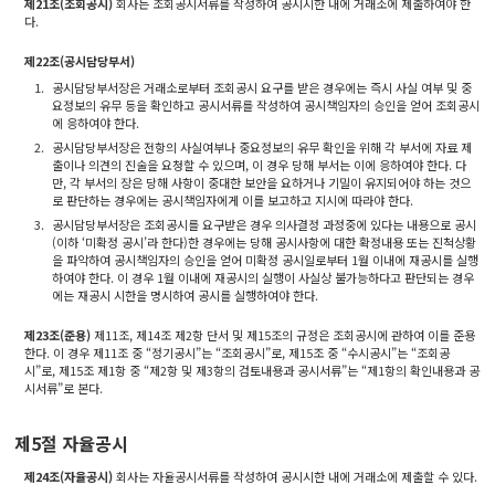
제21조(조회공시)
회사는 조회공시서류를 작성하여 공시시한 내에 거래소에 제출하여야 한
다.
제22조(공시담당부서)
1.
공시담당부서장은 거래소로부터 조회공시 요구를 받은 경우에는 즉시 사실 여부 및 중
요정보의 유무 등을 확인하고 공시서류를 작성하여 공시책임자의 승인을 얻어 조회공시
에 응하여야 한다.
2.
공시담당부서장은 전항의 사실여부나 중요정보의 유무 확인을 위해 각 부서에 자료 제
출이나 의견의 진술을 요청할 수 있으며, 이 경우 당해 부서는 이에 응하여야 한다. 다
만, 각 부서의 장은 당해 사항이 중대한 보안을 요하거나 기밀이 유지되어야 하는 것으
로 판단하는 경우에는 공시책임자에게 이를 보고하고 지시에 따라야 한다.
3.
공시담당부서장은 조회공시를 요구받은 경우 의사결정 과정중에 있다는 내용으로 공시
(이하 ‘미확정 공시’라 한다)한 경우에는 당해 공시사항에 대한 확정내용 또는 진척상황
을 파악하여 공시책임자의 승인을 얻어 미확정 공시일로부터 1월 이내에 재공시를 실행
하여야 한다. 이 경우 1월 이내에 재공시의 실행이 사실상 불가능하다고 판단되는 경우
에는 재공시 시한을 명시하여 공시를 실행하여야 한다.
제23조(준용)
제11조, 제14조 제2항 단서 및 제15조의 규정은 조회공시에 관하여 이를 준용
한다. 이 경우 제11조 중 “정기공시”는 “조회공시”로, 제15조 중 “수시공시”는 “조회공
시”로, 제15조 제1항 중 “제2항 및 제3항의 검토내용과 공시서류”는 “제1항의 확인내용과 공
시서류”로 본다.
제5절 자율공시
제24조(자율공시)
회사는 자율공시서류를 작성하여 공시시한 내에 거래소에 제출할 수 있다.