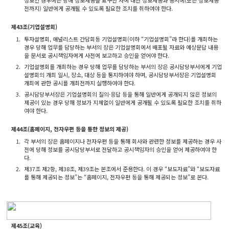
정보인 경우에는 당해 정보제공을 요구한 자에 대한 정보제공과 동시에(또는 정보제공
전까지) 일반에게 공개될 수 있도록 필요한 조치를 취하여야 한다.
제43조(기업설명회)
1.
투자설명회, 애널리스트 간담회등 기업설명회(이하 “기업설명회”라 한다)를 개최하는
경우 당해 업무를 담당하는 부서의 장은 기업설명회에서 배포될 자료와 예상문답 내용
을 문서로 공시책임자에게 사전에 보고하고 승인을 얻어야 한다.
2.
기업설명회를 개최하는 경우 당해 업무를 담당하는 부서의 장은 공시담당부서에게 기업
설명회의 개최 일시, 장소, 대상 등을 통지하여야 하며, 공시담당부서장은 기업설명회
개최에 관한 공시를 개최전까지 실행하여야 한다.
3.
공시담당부서장은 기업설명회의 질의·응답 등을 통해 일반에게 공개되지 않은 정보의
제공이 있는 경우 당해 정보가 지체없이 일반에게 공개될 수 있도록 필요한 조치를 취하
여야 한다.
제44조(홈페이지, 전자우편 등을 통한 정보의 제공)
1.
각 부서의 장은 홈페이지나 전자우편 등을 통해 회사와 관련한 정보를 제공하는 경우 사
전에 당해 정보를 공시담당부서로 전달하고 공시책임자의 승인을 얻어 제공하여야 한
다.
2.
제37조 제2항, 제38조, 제39조는 본조에서 준용한다. 이 경우 “보도자료”와 “보도자료
를 통해 제공되는 정보”는 “홈페이지, 전자우편 등을 통해 제공되는 정보”로 본다.
제45조(교육)