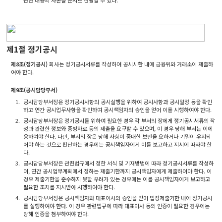
관련 내용의 사본을 문서로 전달할 수 있다.
제1절 정기공시
제8조(정기공시)
회사는 정기공시서류를 작성하여 공시시한 내에 금융위와 거래소에 제출하
여야 한다.
제9조(공시담당부서)
1.
공시담당부서장은 정기공시사항의 공시실행을 위하여 공시사항과 공시일정 등을 확인
하고 연간 공시업무사항을 확인하여 공시책임자의 승인을 얻어 이를 시행하여야 한다.
2.
공시담당부서장은 정기공시를 위하여 필요한 경우 각 부서의 장에게 정기공시서류의 작
성과 관련한 정보와 증빙자료 등의 제출을 요구할 수 있으며, 이 경우 당해 부서는 이에
응하여야 한다. 다만, 부서의 장은 당해 사항이 중대한 보안을 요하거나 기밀이 유지되
어야 하는 것으로 판단하는 경우에는 공시책임자에게 이를 보고하고 지시에 따라야 한
다.
3.
공시담당부서장은 관련법규에서 정한 서식 및 기재방법에 따라 정기공시서류를 작성하
여, 연간 공시업무계획에서 정하는 제출기한까지 공시책임자에게 제출하여야 한다. 이
경우 제출기한을 준수하지 못할 우려가 있는 경우에는 이를 공시책임자에게 보고하고
필요한 조치를 지시받아 시행하여야 한다.
4.
공시담당부서장은 공시책임자와 대표이사의 승인을 얻어 법정제출기한 내에 정기공시
를 실행하여야 한다. 이 경우 관련법규에 따라 대표이사 등의 인증이 필요한 경우에는
당해 인증을 첨부하여야 한다.