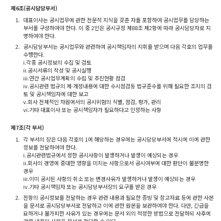
제6조(공시담당부서)
1.
대표이사는 공시업무에 관한 전문적 지식을 갖춘 자를 포함하여 공시업무를 담당하는
부서를 구성하여야 한다. 이 중 2인은 공시규정 제88조 제2항에 따라 공시담당자로 지
명하여야 한다.
2.
공시담당부서는 공시업무와 관련하여 공시책임자의 지휘를 받으며 다음 각호의 업무를
수행한다.
i.각종 공시정보의 수집 및 검토
ii.공시서류의 작성 및 공시실행
iii.연간 공시업무계획의 수립 및 추진현황 점검
iv.공시관련 법규의 제·개정내용에 대한 수시점검등 법규준수를 위해 필요한 조치의 검
토 및 공시책임자에 대한 보고
v.회사 전체적인 차원에서의 공시위험의 식별, 점검, 평가, 관리
vi.기타 대표이사 또는 공시책임자가 필요하다고 인정하는 사항
제7조(각 부서)
1.
각 부서의 장은 다음 각호의 1에 해당하는 경우에는 공시담당부서에 적시에 이에 관한
정보를 전달하여야 한다.
i.공시관련법규에서 정한 공시사항이 발생하거나 발생이 예상되는 경우
ii.회사의 경영에 중대한 영향을 미치는 사항으로서 공시여부에 대한 판단이 불분명한
경우
iii.이미 공시된 사항의 취소 또는 변경사유가 발생하거나 발생이 예상되는 경우
iv.기타 공시책임자 또는 공시담당부서장의 요구를 받은 경우
2.
전항의 공시정보를 전달하는 경우 관련 내용과 필요한 증빙 및 참고자료 등에 관한 사본
을 문서로 공시담당부서로 전달하고 이에 관한 원본을 보관하여야 한다. 다만, 긴급을
요하거나 불가피한 사유가 있는 경우에는 문서 외의 적정한 방법으로 전달하되 사후에