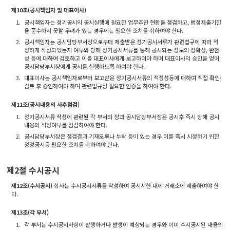
제10조(공시책임자 및 대표이사)
1.
공시책임자는 정기공시의 공시실행에 필요한 업무추진 현황을 점검하고, 법정제출기한
을 준수하지 못할 우려가 있는 경우에는 필요한 조치를 취하여야 한다.
2.
공시책임자는 공시담당부서장으로부터 제출받은 정기공시서류가 관련법규에 따라 적
정하게 작성되었는지 여부와 당해 정기공시서류를 통해 공시되는 정보의 정확성, 완전
성 등에 대하여 검토하고 이를 대표이사에게 보고하여야 하며 대표이사의 승인을 얻어
공시담당부서장에게 공시를 실행하도록 하여야 한다.
3.
대표이사는 공시책임자로부터 보고받은 정기공시서류의 적정성등에 대하여 직접 확인·
검토 후 승인하여야 하며 관련법규상 필요한 인증을 하여야 한다.
제11조(공시내용의 사후점검)
1.
정기공시서류 작성에 관련된 각 부서의 장과 공시담당부서장은 공시후 즉시 당해 공시
내용의 적정여부를 점검하여야 한다.
2.
공시담당부서장은 점검결과 기재오류나 누락 등이 있는 경우 이를 즉시 시정하기 위한
정정공시등 필요한 조치를 취하여야 한다.
제2절 수시공시
제12조(수시공시)
회사는 수시공시서류를 작성하여 공시시한 내에 거래소에 제출하여야 한
다.
제13조(각 부서)
1.
각 부서는 수시공시사항이 발생하거나 발생이 예상되는 경우와 이미 수시공시된 내용의