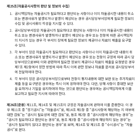
제25조(자율공시사항의 판단 및 정보의 수집)
1.
공시책임자는 자율공시가 필요하다고 판단되는 사항이나 이미 자율공시한 내용의 취소
또는 변경사유가 발생되거나 발생이 예상되는 경우 공시담당부서장에게 필요한 정보의
수집 및 공시서류의 작성을 지시할 수 있다.
2.
공시담당부서장은 자율공시가 필요하다고 판단되는 사항이나 이미 자율공시한 내용의
취소 또는 변경사유가 발생하거나 발생이 예상되는 경우 또는 전항에 따른 공시책임자
의 지시가 있는 경우 각 부서의 장에게 필요한 정보의 제공이나 자료의 제출을 요구할
수 있다.
3.
각 부서의 장은 자율공시가 필요하다고 판단되는 사항이나 이미 자율공시한 내용의 취
소 또는 변경사유가 발생되거나 발생이 예상되는 경우 또는 전항의 규정에 따라 공시 담
당부서장으로부터 이와 관련하여 필요한 정보의 제공이나 자료의 제출을 요청받은 경우
제7조 제2항에서 정한 방법에 따라 즉시 이에 관한 정보나 자료를 문서로 공시담당부서
에 전달하여야 한다.
4.
각 부서의 장은 공시담당부서장으로부터 전항의 통지내용에 대한 보완 또는 추가자료의
제출 등을 요구받은 경우에는 즉시 이에 응하여야 한다. 다만, 당해 사항이 중대한 보안
을 요하거나 기밀을 유지하여야 하는 것으로 판단되는 경우에는 공시책임자에게 이를
보고하고 필요한 지시에 따라야 한다.
제26조(준용)
제11조, 제14조 및 제15조의 규정은 자율공시에 관하여 이를 준용한다. 이 경
우 제11조 중 “정기공시”는 “자율공시”로, 제14조 제1항 중 “공시사항에 해당하는 지 여부에
대한 검토”는 “공시의 필요성에 대한 검토”로, 동조 제2항 중 “공시사항에 해당하는 경우”는
“공시가 필요하다고 판단되는 경우”로, 동조 제3항 중 “공시사항에 해당하지 않는 경우”는
“공시가 필요하지 않다고 판단되는 경우”로 보며, 제14조 및 제15조 중 “수시공시”는 “자율
공시”로 본다.