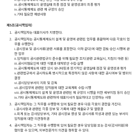
iii.공시통제제도의 운영실태 최종 점검 및 운영성과의 최종 평가
iv.공시통제제도 관련 제 규정의 승인
v.기타 필요한 제반사항
제5조(공시책임자)
1.
공시책임자는 대표이사가 지명한다.
2.
공시책임자는 공시통제제도의 설계 및 운영에 관련된 업무를 총괄하며 다음 각호의 업
무를 수행한다
i.공시정보 및 공시서류(관련 서류를 포함한다. 이하 같다)에 대한 검토·승인·시행에 관
한 업무
ii.임직원의 공시관련법규의 준수를 위해 필요한 조치(관련 교육실시, 지침의 마련 등)
iii.공시위험요인에 대한 식별과 대처방안 수립·실행
iv.공시통제제도에 대한 상시 모니터링과 정기적인 운영실태 점검 및 운영성과 평가
v.관련법규에서 공시하도록 명시적으로 특정하지 않은 사항에 대한 공시여부 및 범위의
결정
vi.공시담당부서의 지휘 및 감독
vii.공시업무에 관련된 임직원에 대한 교육계획 수립·시행
viii.공시통제제도의 설계 및 운영과 관련된 제 규정의 시행을 위한 세부지침 등의 승인
ix.기타 공시통제제도와 관련하여 대표이사가 필요하다고 인정하는 사항
3.
공시책임자는 그 직무를 수행함에 있어 필요한 경우 다음 각호의 권한을 가진다.
i.공시사항과 관련된 각종 장부 및 기록에 대한 제출요구 및 열람권
ii.회계 또는 감사담당부서, 기타 공시정보 생성 및 공시서류 작성과 관련 있는 부서의
임직원에 대한 의견청취권
4.
공시책임자는 그 직무를 수행함에 있어 필요한 경우 담당임원 또는 감사(감사위원)와
협의할 수 있으며, 외부전문가의 의견을 청취할 수 있다.