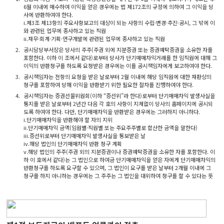
6월 이내에 매수하여 이익을 얻은 경우에는 법 제172조의 규정에 의하여 그 이익을 당
사에 반환하여야 한다.
i.제3조 제13항의 주요사항보고의 대상이 되는 사항의 수립·변경·추진·공시, 그 밖에 이
와 관련된 업무에 종사하고 있는 직원
ii.재무·회계·기획·연구개발에 관련된 업무에 종사하고 있는 직원
2.
공시담당부서장은 당사의 주주(주권 외에 지분증권 또는 증권예탁증권을 소유한 자를
포함한다. 이하 이 조에서 같다)로부터 당사가 단기매매차익거래를 한 임직원에 대해 그
이익의 반환청구를 하도록 요청받은 경우에는 이를 공시책임자에게 보고하여야 한다.
3.
공시책임자는 전항의 요청을 받은 날로부터 2월 이내에 해당 임직원에 대한 재판상의
청구를 포함하여 당해 이익을 반환받기 위한 필요한 절차를 진행하여야 한다.
4.
공시책임자는 증권선물위원회(이하 “증선위”라 한다)로부터 단기매매차익 발생사실을
통지를 받은 날로부터 2년간 다음 각 호의 사항이 지체없이 당사의 홈페이지에 공시되
도록 하여야 한다. 다만, 단기매매차익을 반환받은 경우에는 그러하지 아니하다.
i.단기매매차익을 반환해야 할 자의 지위
ii.단기매매차익 금액(임원별·직원별 또는 주요주주별로 합산한 금액을 말한다)
iii.증선위로부터 단기매매차익 발생사실을 통보받은 날
iv.해당 법인의 단기매매차익 반환 청구 계획
v.해당 법인의 주주(주권 외의 지분증권이나 증권예탁증권을 소유한 자를 포함한다. 이
하 이 호에서 같다)는 그 법인으로 하여금 단기매매차익을 얻은 자에게 단기매매차익의
반환청구를 하도록 요구할 수 있으며, 그 법인이 요구를 받은 날부터 2개월 이내에 그
청구를 하지 아니하는 경우에는 그 주주는 그 법인을 대위하여 청구를 할 수 있다는 뜻