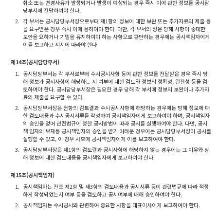
취소 또는 변경사유가 발생되거나 발생이 예상되는 경우 즉시 이에 관한 정보를 공시담
당부서에 전달하여야 한다.
2.
각 부서는 공시담당부서장으로부터 제1항의 정보에 대한 보완 또는 추가자료의 제출 등
을 요구받은 경우 즉시 이에 응하여야 한다. 다만, 각 부서의 장은 당해 사항이 중대한
보안을 요하거나 기밀을 유지하여야 하는 사항으로 판단하는 경우에는 공시책임자에게
이를 보고하고 지시에 따라야 한다
제14조(공시담당부서)
1.
공시담당부서는 각 부서로부터 수시공시사항 등에 관한 정보를 전달받은 경우 즉시 당
해 정보가 공시사항에 해당하는 지 여부에 대한 검토와 정보의 정확성, 완전성 등을 검
토하여야 한다. 공시담당부서장은 필요한 경우 당해 각 부서에 정보의 보완이나 추가자
료의 제출을 요구할 수 있다.
2.
공시담당부서장은 전항의 검토결과 수시공시사항에 해당하는 경우에는 당해 정보에 대
한 검토내용과 수시공시서류를 작성하여 공시책임자에게 보고하여야 하며, 공시책임자
의 승인을 얻어 관련법규에 정한 공시방법에 따라 공시를 실행하여야 한다. 다만, 공시
책 임자의 부재등 공시책임자의 승인을 받기 어려운 경우에는 공시담당부서장이 공시를
실행할 수 있고, 이 경우 사후에 공시책임자에게 이를 보고하여야 한다.
3.
공시담당부서장은 제1항의 검토결과 공시사항에 해당하지 않는 경우에는 그 이유와 당
해 정보에 대한 검토내용을 공시책임자에게 보고하여야 한다.
제15조(공시책임자)
1.
공시책임자는 전조 제2항 및 제3항의 검토내용과 공시서류 등이 관련법규에 따라 적정
하게 작성되었는지 여부 등을 검토하고 공시여부에 대해 승인하여야 한다.
2.
공시책임자는 수시공시와 관련하여 중요한 사항을 대표이사에게 보고하여야 한다.