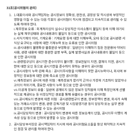
31조(공시위험의 관리)
1.
1.대표이사와 공시책임자는 공시정보의 정확성, 완전성, 공정성 및 적시성에 부정적인
영향을 미칠 수 있는 다음 각호의 공시위험이 적시에 점검되고 지속적으로 관리될 수 있
도록 하여야 한다.
i.재무정보 오류 : 회계처리상의 실수나 담당자간 의사소통의 불일치 등에 의해 야기되
는 실제 재무상태와 공시내용과의 불일치 등으로 인한 공시위험
ii.서식기재의 미비, 기재오류 : 기재요령 등에 대한 이해부족, 오타 등으로 공시관련 서
식상 요구되는 사항에 대한 기재누락 또는 오류로 인한 공시위험
iii.공시내용의 불명확성·불충분성·부정확성 : 일반인이 이해하기 힘든 전문용어·약어의
사용, 관련 내용에 대한 충분한 설명 부족, 실제 발생사실과 공시내용과의 불일치 등으
로 인한 공시위험
iv.관련법규상의 공시기한 준수의무의 불이행 : 정보전달의 지연, 결재의 지연, 공시기
한에 대한 오인 등으로 공시기한을 준수하지 못하는 경우의 공시위험
v.공시사항의 누락·은폐·축소 : 공시의무사항을 이해하지 못한 공시누락이나, 회사에 부
정적인 정보등에 대한 은폐·축소로 인한 공시위험
vi.예측정보의 공시에 따른 위험 : 예측정보가 합리적 근거나 가정에 기초하지 않았거나
고의의 허위기재, 중요한 사항의 누락 등으로 인한 공시위험
vii.미공개 정보의 유출 : 일반에 공개되지 않은 정보가 임직원에 의해 특정인에게 선별
적으로 제공되는 등 비정상적인 경로를 통해 유출되는 경우의 공시위험
viii.공시제도의 변경에 따른 위험 : 공시관련법규의 변경, 정부정책의 변경, 회사가 속해
있는 거래소시장의 변경, 관련 감독기관 및 시장운영기관 등의 담당자 또는 실무 변경
등으로 인하여 발생할 수 있는 공시위험
ix.공시담당자의 변경 : 공시담당자의 변경에 따른 정보승계의 단절, 공시의무 이행의 계
속성 상실 등으로 인하여 발생할 수 있는 공시위험
2.
공시담당부서장은 공시책임자의 지시에 따라 공시위험요소들을 항상 파악하고 지속적
인 점검 및 관리를 하여야 한다.