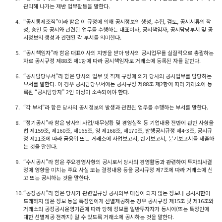
관리해 나가는 제반 업무활동을 말한다.
4.
“공시통제조직”이라 함은 이 규정에 의해 공시정보의 생성, 수집, 검토, 공시서류의 작
성, 승인 등 공시와 관련된 업무를 수행하는 대표이사, 공시책임자, 공시담당부서 및 공
시정보의 생성과 관련된 각 부서를 의미한다.
5.
“공시책임자”라 함은 대표이사의 지명을 받아 당사의 공시업무를 실질적으로 총괄하는
자로 공시규정 제88조 제1항에 따라 공시책임자로 거래소에 등록된 자를 말한다.
6.
“공시담당부서”라 함은 당사의 업무 및 직제 규정에 의거 당사의 공시업무를 담당하는
부서를 말한다. 이 경우 공시담당부서에는 공시규정 제88조 제2항에 따라 거래소에 등
록된 “공시담당자” 2인 이상이 소속되어야 한다.
7.
“각 부서”라 함은 당사의 공시정보의 발생과 관련된 업무를 수행하는 부서를 말한다.
8.
“정기공시”라 함은 당사의 사업/재무상황 및 경영실적 등 기업내용 전반에 관한 사항을
법 제159조, 제160조, 제165조, 영 제168조, 제170조, 발행공시규정 제4-3조, 공시규
정 제21조에 따라 금융위 또는 거래소에 사업보고서, 반기보고서, 분기보고서를 제출하
는 것을 말한다.
9.
“수시공시”라 함은 주요경영사항의 공시로서 당사의 경영활동과 관련하여 투자의사결
정에 영향을 미치는 주요 사실 또는 결정내용 등을 공시규정 제7조에 따라 거래소에 신
고 또는 공시하는 것을 말한다.
10.
“공정공시”라 함은 당사가 관련법규상 공시의무 대상이 되지 않는 정보나 공시시한이
도래하지 않은 정보 등을 특정인에게 선별제공하는 경우 공시규정 제15조 및 제16조와
거래소의 공정공시운영기준에 따라 당해 정보를 일반투자자가 동시에(또는 특정인에
대한 선별제공 전까지) 알 수 있도록 거래소에 공시하는 것을 말한다.