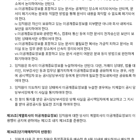
소에서 논의하여서는 안된다.
iii.미공개중요정보를 포함하고 있는 문서는 공개적인 장소에 비치되어서는 안되며, 문
서의 폐기시에는 분쇄등 적절한 방법을 통해 문서의 내용을 파악할 수 없도록 폐기되어
야 한다.
iv.임직원은 자신이 보유하고 있는 미공개중요정보를 외부뿐만 아니라 회사 내에서도
보안을 유지하여야 한다.
v.미공개중요정보와 관련한 팩스, 컴퓨터 통신 등에 의한 문서의 전자송신은 보안이 보
장된 상태에서만 수행되어야 한다.
vi.미공개중요정보를 포함하고 있는 문서의 불필요한 복사는 가급적 피하고 문서는 회
의실 또는 업무 관련 장소에서 신속히 정리되어야 한다.
vii.미공개중요정보를 포함하고 있는 문서 사본의 여분은 분쇄 등의 방법으로 완전하게
파기하여야 한다.
2.
임직원은 회사의 미공개중요정보를 누설하여서는 안된다. 다만, 거래의 상대방, 법률 대
리인, 외부감사인 등과 업무상 불가피하게 미공개중요정보를 공유하게 되는 경우, 사전
에 공시책임자 또는 공시담당부서장 등에게 문의하여 필요한 한도내에서만 공유토록 하
여야 한다.
3.
임직원이 의도하지 않은 상태에서 미공개중요정보를 누설한 경우에는 지체없이 공시 담
당부서장에게 이 사실을 통지하여야 한다.
4.
전 항의 통지를 받은 공시담당부서장은 당해 사실을 공시책임자에게 보고하고 그 지시
를 받아 공정공시등 필요한 조치를 하여야 한다.
제35조(계열회사의 미공개중요정보)
임직원에 대한 당사의 계열회사의 미공개중요정보의 이
용행위 금지에 관하여는 제32조 내지 제34조를 준용한다.
제36조(단기매매차익의 반환등)
1.
임원과 다음 각 호의 직원은 특정증권등을 매수한 후 6월 이내에 매도하거나 매도한 후