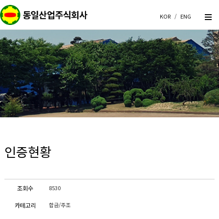
KOR
/
ENG
인증현황
조회수
8530
카테고리
합금/주조