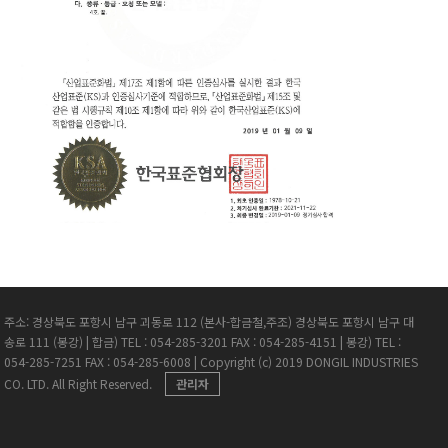
주소: 경상북도 포항시 남구 괴동로 112 (본사-합금철,주조) 경상북도 포항시 남구 대
송로 111 (봉강)
|
합금) TEL : 054-285-3201 FAX : 054-285-4151
|
봉강) TEL :
054-285-7251 FAX : 054-285-6008
|
Copyright (c) 2019 DONGIL INDUSTRIES
CO. LTD. All Right Reserved.
관리자