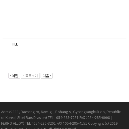
FILE
Adress: 111, Daesong-ro, Nam-gu, Pohang-si, Gyeongsangbuk-do, Republic
of Korea
|
Steel Bars Division) TEL : 054-285-7251 FAX : 054-285-6008
|
FERRO ALLOY) TEL : 054-285-3201 FAX : 054-285-4151
Copyright (c) 2019
DONGIL INDUSTRIES CO. LTD. All Right Reserved.